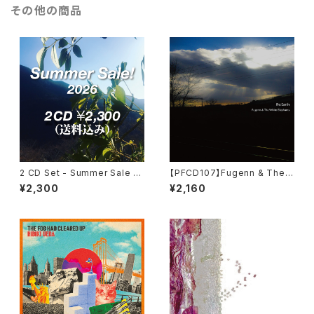
その他の商品
2 CD Set - Summer Sale 2
【PFCD107】Fugenn & The
026
White Elephants "Re:Earth"
¥2,300
¥2,160
CD