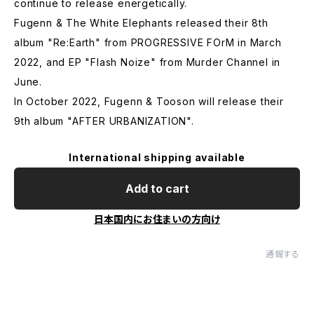
continue to release energetically.
Fugenn & The White Elephants released their 8th
album "Re:Earth" from PROGRESSIVE FOrM in March
2022, and EP "Flash Noize" from Murder Channel in
June.
In October 2022, Fugenn & Tooson will release their
9th album "AFTER URBANIZATION".
International shipping available
Add to cart
日本国内にお住まいの方向け
通報する