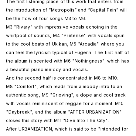
The first listening place of this work that enters from
the introduction of “Metropolis” and “Capital Pain” will
be the flow of four songs M3 to M6.
M3 "Rivary" with impressive vocals echoing in the
whirlpool of sounds, M4 "Pretense" with vocals spun
to the cool beats of Ukikan, M5 "Arcadia" where you
can feel the lyricism typical of Fugenn, The first half of
the album is scented with M6 "Nothingness", which has
a beautiful piano melody and vocals.
And the second half is concentrated in M8 to M10.
M8 "Comfort", which leads from a moody intro to an
authentic song, M9 "Grieving", a dope and cool track
with vocals reminiscent of reggae for a moment. M10
"Daybreak", and the album "AFTER URBANIZATION"
closes this story with M11 "Dive Into The City".
After URBANIZATION, which is said to be "intended for