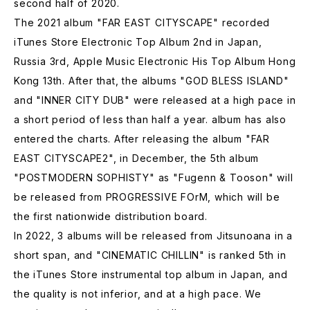
second half of 2020.
The 2021 album "FAR EAST CITYSCAPE" recorded
iTunes Store Electronic Top Album 2nd in Japan,
Russia 3rd, Apple Music Electronic His Top Album Hong
Kong 13th. After that, the albums "GOD BLESS ISLAND"
and "INNER CITY DUB" were released at a high pace in
a short period of less than half a year. album has also
entered the charts. After releasing the album "FAR
EAST CITYSCAPE2", in December, the 5th album
"POSTMODERN SOPHISTY" as "Fugenn & Tooson" will
be released from PROGRESSIVE FOrM, which will be
the first nationwide distribution board.
In 2022, 3 albums will be released from Jitsunoana in a
short span, and "CINEMATIC CHILLIN" is ranked 5th in
the iTunes Store instrumental top album in Japan, and
the quality is not inferior, and at a high pace. We