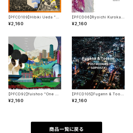
【PFCD109】Hibiki Ueda "Th
【PFCD06】Ryoichi Kurokaw
e Fog Had Cleared Up" CD
a『copynature』
¥2,160
¥2,160
【PFCD92】fuishoo "One Da
【PFCD105】Fugenn & Toos
y In The City" CD
on "POSTMODERN SOPHIS
¥2,160
¥2,160
TY" CD
商品一覧に戻る