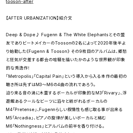
tooson-after
【AFTER URBANIZATION】紹介文
Deep & Dope♪ Fugenn & The White Elephantsとその盟
友でありビートメイカーのToosonの2名によって2020年後半よ
り始動した《Fugenn & Tooson》 その9枚目のアルバムは、郷愁
と狂気が交差する都会の喧騒を描いたかのような世界観が印象
的な秀逸作！
「Metropolis」「Capital Pain」という導入から入る本作の最初の
聴き所は先ずはM3～M6の4曲の流れであろう。
迫り来る音の渦に木霊するボーカルが印象的なM3「Rivary」、浮
遊館あるクールなビーツに滔々と紡がれるボーカルの
M4「Pretense」、Fugennらしい叙情性も感じ取る事が出来る
M5「Arcadia」、ピアノの旋律が美しいボーカルと絡む
M6「Nothingness」とアルバムの前半を香り付ける。