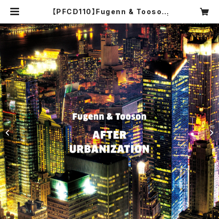
【PFCD110】Fugenn & Tooson
"AFTER URBANIZATION" CD |
PROGRESSIVE FOrM