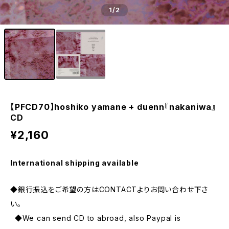
1
/2
【PFCD70】hoshiko yamane + duenn『nakaniwa』
CD
¥2,160
International shipping available
◆銀行振込をご希望の方はCONTACTよりお問い合わせ下さ
い。
◆We can send CD to abroad, also Paypal is