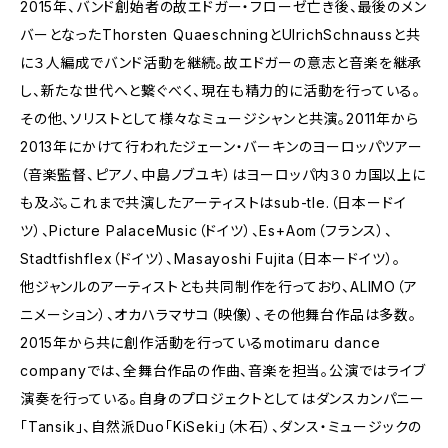
2015年、バンド創始者の故エドガー・フローゼ亡き後、最後のメン
バーとなったThorsten QuaeschningとUlrichSchnaussと共
に３人編成でバンド活動を継続。故エドガーの意志と音楽を継承
し、新たな世代へと繋ぐべく、現在も精力的に活動を行っている。
その他、ソリストとして様々なミュージシャンと共演。2011年から
2013年にかけて行われたジェーン・バーキンのヨーロッパツアー
（音楽監督、ピアノ、中島ノブユキ）はヨーロッパ内３０カ国以上に
も及ぶ。これまで共演したアーティストはsub-tle.（日本ードイ
ツ）、Picture PalaceMusic（ドイツ）、Es+Aom（フランス）、
Stadtfishflex（ドイツ）、Masayoshi Fujita（日本ードイツ）。
他ジャンルのアーティストとも共同制作を行っており、ALIMO（ア
ニメーション）、オカハラマサコ（映像）、その他舞台作品は多数。
2015年から共に創作活動を行っているmotimaru dance
companyでは、全舞台作品の作曲、音楽を担当。公演ではライブ
演奏を行っている。自身のプロジェクトとしてはダンスカンパニー
「Tansik」、自然派Duo「KiSeki」（木石）、ダンス・ミュージックの