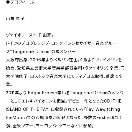
◆プロフィール
山根 星子
ヴァイオリニスト、作曲家。
ドイツのプログレッシブ・ロック／シンセサイザー音楽グルー
プ”Tangerine Dream”の現メンバー。
大阪府出身、2006年よりベルリン在住。４歳よりヴァイオリンを
始め、愛知県立芸術大学音楽学部器楽科（ヴァイオリン）卒業、同
大学院修了。ロストック音楽大学にてディプロム取得、首席で卒
業。
2011年より Edgar Froese率いるTangerine Dreamのメンバ
ーとしてエレキバイオリンを担当。デビュー作となったCD「THE
ISLAND OF THE FAY」に収録されている「Fay Wewitching
theMoon」での即興演奏が話題となった。多数のFestivalに出
演、全米ツアー、ヨーロッパ・ツアーなどに参加。