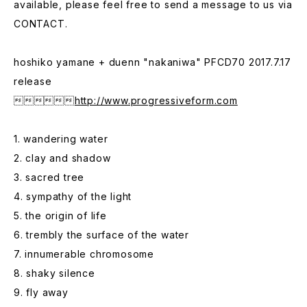
available, please feel free to send a message to us via
CONTACT.
hoshiko yamane + duenn "nakaniwa" PFCD70 2017.7.17
release

http://www.progressiveform.com
1. wandering water
2. clay and shadow
3. sacred tree
4. sympathy of the light
5. the origin of life
6. trembly the surface of the water
7. innumerable chromosome
8. shaky silence
9. fly away