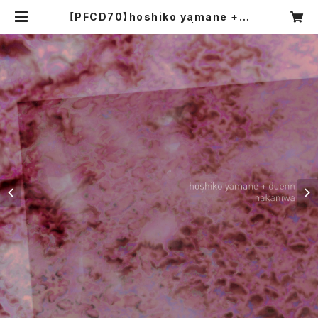
【PFCD70】hoshiko yamane + d
uenn『nakaniwa』CD | PROGRE
SSIVE FOrM