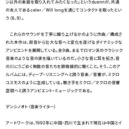
ン以外の楽器を取り入れてみたくなった」というduennが、共通
の友人であるceler／Will longを通じてコンタクトを取ったとい
う（8、9）。
これらのサウンドを丁寧に織り上げるかのように作曲／構成さ
れた本作は、弱音から壮大な音へと変化を遂げるダイナミックな
アンビエントを展開している。全9曲、まるでロマン派のクラシック
音楽のような音の波を描いているのだ。小さな音に耳を拓き、音
の川にうごめく無数の音たちを顕微鏡的に聴くこと。そう、このア
ルバムには、ディープ・リスニングへと誘う音楽／音響が、ミクロ
コスモスのように生成している。聴き手をミクロ／マクロの音響
空間へと誘うアンビエント・ミュージックである。
デンシノオト（音楽ライター）
アートワークは、1992年に中国・四川で生まれで現在は中国とイ