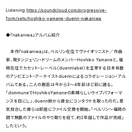
Listening
https://soundcloud.com/progressive-
form/sets/hoshiko-yamane-duenn-nakaniwa
◆『nakaniwa』アルバム紹介
本作『nakaniwa』は、ベルリン在住でヴァイオリニスト／作曲
家、現タンジェリン・ドリームのメンバーHoshiko Yamaneと、福
岡在住でカセット・レーベル〈duennlabel〉を主宰する日本有数
のアンビエント・アーテイストduennによるコラボレーション・アル
バムである。二人の邂逅は今から3～4年前ほど前に遡る。
「dommuneでHoshikoYamaneの素晴らしいライブパフォーマ
ンスを目にし」、duenn側から彼女にコンタクトを取ったのだ。意
気投合した彼らは即座にファイル交換を開始。「ベルリン～福岡の
間で無数のファイルのやり取りを経て、約2年越しで作品が完成」
したという。