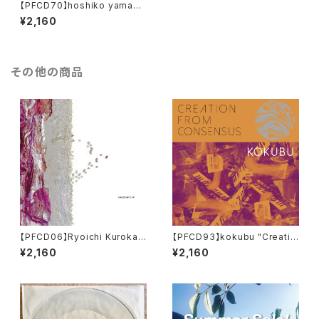
【PFCD70】hoshiko yamane
+ duenn『nakaniwa』CD
¥2,160
その他の商品
【PFCD06】Ryoichi Kurokaw
【PFCD93】kokubu "Creatio
a『copynature』
n From Consensus" CD
¥2,160
¥2,160