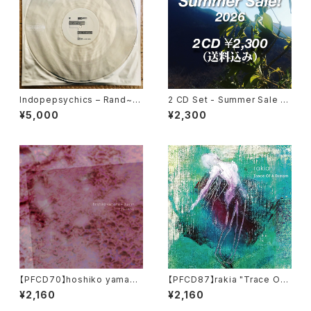
Indopepsychics – Rand~ /
2 CD Set - Summer Sale 2
Phasor~ 12ich pfL_2
026
¥5,000
¥2,300
【PFCD70】hoshiko yamane
【PFCD87】rakia "Trace Of
+ duenn『nakaniwa』CD
A Dream" CD
¥2,160
¥2,160