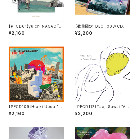
【PFCD61】yuichi NAGAO『R
【数量限定：DECT003（CD品
êverie』
番 PFCD30）】Fugenn & The
¥2,160
¥2,200
WHIte Eleohants "Prays" C
assette
【PFCD109】Hibiki Ueda "Th
【PFCD112】Taeji Sawai "As
e Fog Had Cleared Up" CD
Planetary Dreams" CD
¥2,160
¥2,200