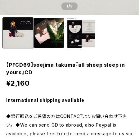
1
/3
【PFCD69】soejima takuma『all sheep sleep in
yours』CD
¥2,160
International shipping available
◆銀行振込をご希望の方はCONTACTよりお問い合わせ下さ
い。 ◆We can send CD to abroad, also Paypal is
available, please feel free to send a message to us via