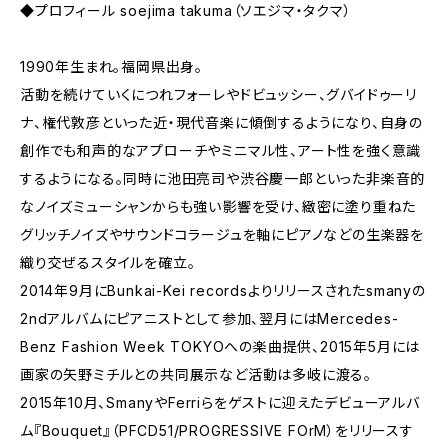
◆プロフィール soejima takuma（ソエジマ・タクマ）
1990年生まれ。福岡県出身。
活動を続けていくにつれフォーレやドビュッシー、グバイドゥーリ
ナ、権代敦彦といった近・現代音楽に傾倒するようになり、自身の
創作でも和声的なアプローチやミニマル性、アート性を強く意識
するようになる。同時に池田亮司や渋谷慶一郎といった非楽音的
なノイズミューシャンからも強い影響を受け、緻密に塗り重ねた
グリッチノイズやサウンドコラージュを軸にピアノなどの生楽器を
織り交ぜるスタイルを確立。
2014年9月にBunkai-Kei recordsよりリリースされたsmanyの
2ndアルバムにピアニストとして参加、翌月にはMercedes-
Benz Fashion Week TOKYOへの楽曲提供、2015年5月には
画家の矢野ミチルとの共同展示など活動は多岐に渡る。
2015年10月、SmanyやFerriらをゲストに迎えたデビューアルバ
ム『Bouquet』（PFCD51/PROGRESSIVE FOrM）をリリースす