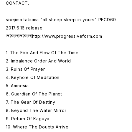
CONTACT.
soejima takuma "all sheep sleep in yours" PFCD69
2017.6.16 release

http://www.progressiveform.com
1. The Ebb And Flow Of The Time
2. Imbalance Order And World
3. Ruins Of Prayer
4. Keyhole Of Meditation
5. Amnesia
6. Guardian Of The Planet
7. The Gear Of Destiny
8. Beyond The Water Mirror
9. Return Of Kaguya
10. Where The Doubts Arrive