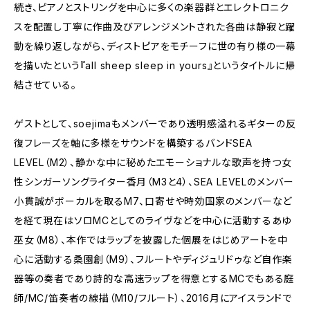
続き、ピアノとストリングを中心に多くの楽器群とエレクトロニク
スを配置し丁寧に作曲及びアレンジメントされた各曲は静寂と躍
動を繰り返しながら、ディストピアをモチーフに世の有り様の一幕
を描いたという『all sheep sleep in yours』というタイトルに帰
結させている。
ゲストとして、soejimaもメンバーであり透明感溢れるギターの反
復フレーズを軸に多様をサウンドを構築するバンドSEA
LEVEL（M2）、静かな中に秘めたエモーショナルな歌声を持つ女
性シンガーソングライター香月（M3と4）、SEA LEVELのメンバー
小貫誠がボーカルを取るM7、口寄せや時効国家のメンバーなど
を経て現在はソロMCとしてのライヴなどを中心に活動するあゆ
巫女（M8）、本作ではラップを披露した個展をはじめアートを中
心に活動する桑園創（M9）、フルートやディジュリドゥなど自作楽
器等の奏者であり詩的な高速ラップを得意とするMCでもある庭
師/MC/笛奏者の線描（M10/フルート）、2016月にアイスランドで