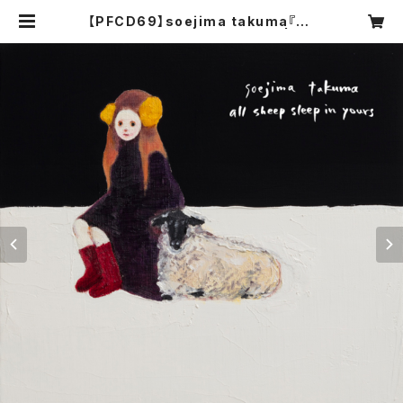
【PFCD69】soejima takuma『all
sheep sleep in yours』CD | PR
OGRESSIVE FOrM