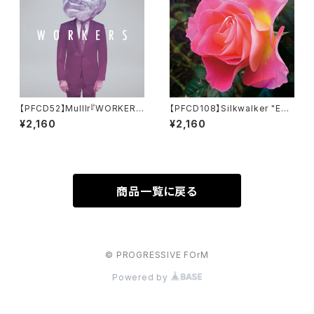
【PFCD52】Mulllr『WORKER
【PFCD108】Silkwalker "Exp
S』
edition One" CD
¥2,160
¥2,160
商品一覧に戻る
© PROGRESSIVE FOrM
Powered by