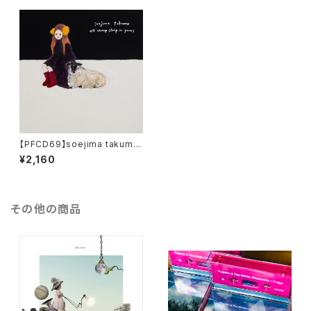
【PFCD69】soejima takuma
『all sheep sleep in yours』
¥2,160
CD
その他の商品