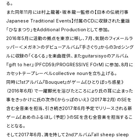
る。
また同年11月には村上龍著・坂本龍一監修の【日本の伝統行事
Japanese Traditional Events】付属のCDに収録された童謡
「ひなまつり」をAdditional Productionとして参加。
2016年5月に活動の拠点を東京に移し、7月、気鋭のフィメールラ
ッパー＜メガネ＞のデビューアルバム『手さぐり』からの3rdシング
ルに収録の「くるくる」を楽曲提供、またguitarsisyoのアルバム
『gift to her』（PFCD59/PROGRESSIVE FOrM）に参加、8月に
カセットテープレーベルcollective nounを立ち上げる。
同時に1stアルバム『Bouquet』がゲーム《ひとりぼっち惑星》
（2016年6月）で一躍脚光を浴びたところにょり氏の耳に止まった
事をきっかけに氏の次作《からっぽのいえ》（2017年2月）のSEを
含む全音楽を担当、引き続き2017年6月予定でリリースされる新
ゲーム《あめのふるほし（予定）》のSEを含む全音楽を担当するこ
ととなる。
そして2017年6月、満を持して2ndアルバム『all sheep sleep