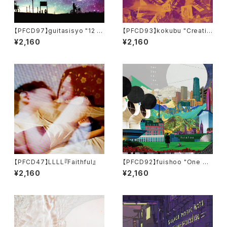
【PFCD97】guitasisyo "12 pr
【PFCD93】kokubu "Creatio
omises made with her" CD
n From Consensus" CD
¥2,160
¥2,160
【PFCD47】LLLL『Faithful』
【PFCD92】fuishoo "One Da
y In The City" CD
¥2,160
¥2,160