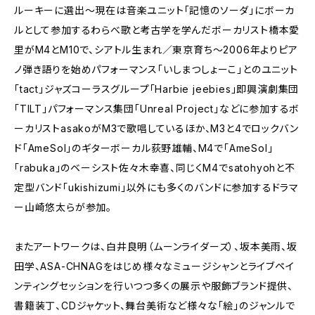
ルーキーに選出～現在は音楽ユニット「記憶のソーダ」にボーカ
ルとして参加するわらべ歌と考古学を学んだボーカリスト橋本愛
里がM4とM10で、シアトル生まれ／東京育ち～2006年よりピア
ノ弾き語りを始めパフォーマンス「いしまつしょーこ」とのユニット
「tact」ジャズコーラスグループ「Harbie jeebies」即興演劇集団
「TILT」パフォーマンス集団「Unreal Project」などに参加するボ
ーカリストasakoがM3で歌唱しているほか、M3と4でロックバン
ド「AmeSol」のギターボーカル荻野雄輔、M4で「AmeSol」
「rabuka」のベーシスト佐々木幸喜、同じくM4でsatohyohと不
定型バンド「ukishizumi」以外にも多くのバンドに参加するドラマ
ー山崎悠太らが参加。
またアートワークは、白井良明（ムーンライダーズ）、坂本美雨、坂
田学、ASA-CHNAGをはじめ様々なミュージシャンとライブペイ
ンティングセッションを行いつつ多くの展示や服飾ブランド提供、
書籍装丁、CDジャケット、舞台美術など様々な「絵」のジャンルで