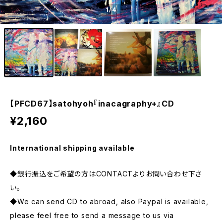
1
/4
【PFCD67】satohyoh『inacagraphy+』CD
¥2,160
International shipping available
◆銀行振込をご希望の方はCONTACTよりお問い合わせ下さ
い。
◆We can send CD to abroad, also Paypal is available,
please feel free to send a message to us via