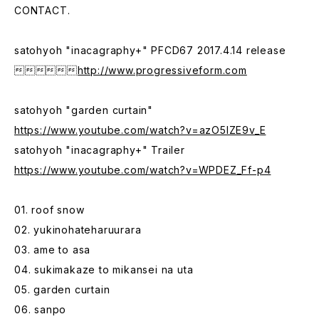
CONTACT.
satohyoh "inacagraphy+" PFCD67 2017.4.14 release

http://www.progressiveform.com
satohyoh "garden curtain"
https://www.youtube.com/watch?v=azO5lZE9v_E
satohyoh "inacagraphy+" Trailer
https://www.youtube.com/watch?v=WPDEZ_Ff-p4
01. roof snow
02. yukinohateharuurara
03. ame to asa
04. sukimakaze to mikansei na uta
05. garden curtain
06. sanpo