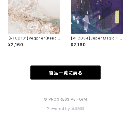
【PFCD101】Vegpher（Keiichi
【PFCD84】Super Magic Hat
Sugimoto／杉本佳一） "Minu
s "Pure Paradise" CD
¥2,160
¥2,160
tus" CD
商品一覧に戻る
© PROGRESSIVE FOrM
Powered by