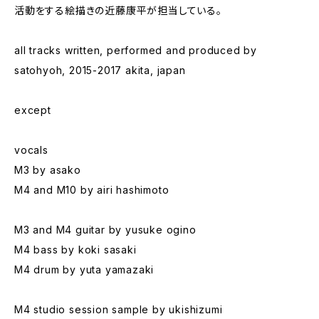
活動をする絵描きの近藤康平が担当している。
all tracks written, performed and produced by
satohyoh, 2015-2017 akita, japan
except
vocals
M3 by asako
M4 and M10 by airi hashimoto
M3 and M4 guitar by yusuke ogino
M4 bass by koki sasaki
M4 drum by yuta yamazaki
M4 studio session sample by ukishizumi