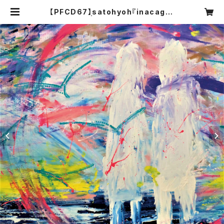
【PFCD67】satohyoh『inacagra
phy+』CD | PROGRESSIVE FOr
M