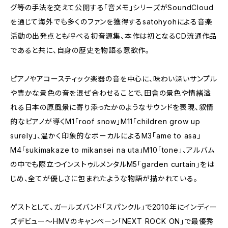
グ等の手法を交えて公開する「音メモ」シリーズがSoundCloud
を通じて海外でも多くのファンを獲得するsatohyohによる音楽
活動の出発点とも呼べる初音源集、本作は初となるCD流通作品
であると共に、自身の歴史を物語る意欲作。
ピアノやアコースティック楽器の音を中心に、味わい深いサンプル
や豊かな景色の音を混ぜ合わせることで、田舎の景色や情緒溢
れる日本の原風景に寄り添ったかのようなサウンドを表現、叙情
的なピアノが導くM1「roof snow」M11「children grow up
surely」、温かく印象的なボーカルによるM3「ame to asa」
M4「sukimakaze to mikansei na uta」M10「tone」、アルバム
の中でも際立つインストゥルメンタルM5「garden curtain」をは
じめ、全てが優しさに包まれたような物語が描かれている。
ゲストとして、ガールズバンド「スパンクル」で2010年にインディー
ズデビュー～HMVのキャンペーン「NEXT ROCK ON」で最優秀