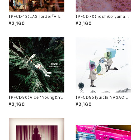
【PFCD43】LASTorder『Allur
【PFCD70】hoshiko yamane
e』
+ duenn『nakaniwa』CD
¥2,160
¥2,160
【PFCD90】Aice "Young＆Yo
【PFCD85】yuichi NAGAO "O
uth" CD
blivion" CD
¥2,160
¥2,160