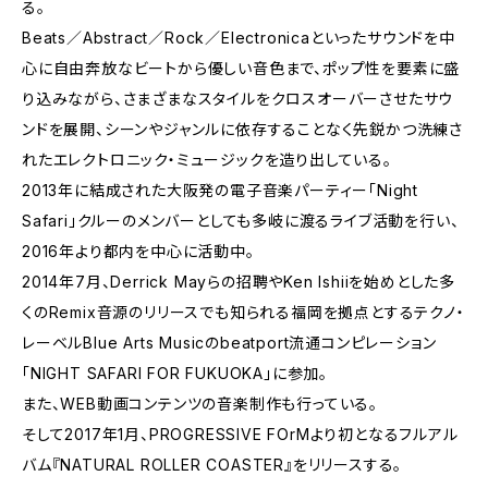
る。
Beats／Abstract／Rock／Electronicaといったサウンドを中
心に自由奔放なビートから優しい音色まで、ポップ性を要素に盛
り込みながら、さまざまなスタイルをクロスオーバーさせたサウ
ンドを展開、シーンやジャンルに依存することなく先鋭かつ洗練さ
れたエレクトロニック・ミュージックを造り出している。
2013年に結成された大阪発の電子音楽パーティー「Night
Safari」クルーのメンバーとしても多岐に渡るライブ活動を行い、
2016年より都内を中心に活動中。
2014年7月、Derrick Mayらの招聘やKen Ishiiを始めとした多
くのRemix音源のリリースでも知られる福岡を拠点とするテクノ・
レーベルBlue Arts Musicのbeatport流通コンピレーション
「NIGHT SAFARI FOR FUKUOKA」に参加。
また、WEB動画コンテンツの音楽制作も行っている。
そして2017年1月、PROGRESSIVE FOrMより初となるフルアル
バム『NATURAL ROLLER COASTER』をリリースする。