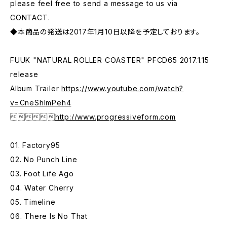
please feel free to send a message to us via
CONTACT.
◆本商品の発送は2017年1月10日以降を予定しております。
FUUK "NATURAL ROLLER COASTER" PFCD65 2017.1.15
release
Album Trailer
https://www.youtube.com/watch?
v=CneShImPeh4

http://www.progressiveform.com
01. Factory95
02. No Punch Line
03. Foot Life Ago
04. Water Cherry
05. Timeline
06. There Is No That