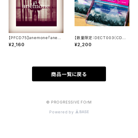
【PFCD75】anemone『anem
【数量限定：DECT003（CD品
one』CD
番 PFCD30）】Fugenn & The
¥2,160
¥2,200
WHIte Eleohants "Prays" C
assette
商品一覧に戻る
© PROGRESSIVE FOrM
Powered by