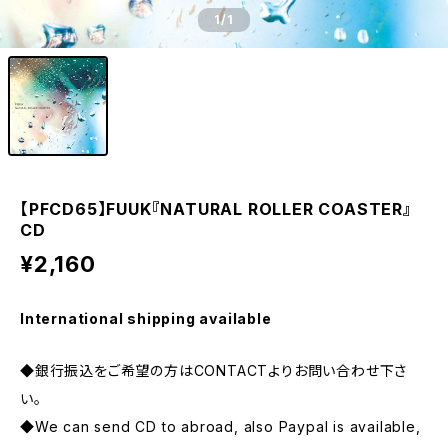
1
/1
【PFCD65】FUUK『NATURAL ROLLER COASTER』
CD
¥2,160
International shipping available
◆銀行振込をご希望の方はCONTACTよりお問い合わせ下さ
い。
◆We can send CD to abroad, also Paypal is available,