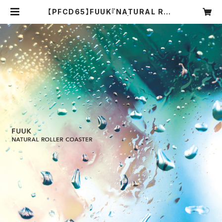
【PFCD65】FUUK『NATURAL ROL
LER COASTER』CD | PROGRES
SIVE FOrM