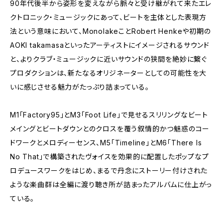
90年代後半から姿形を変えながら脈々と受け継がれて来たエレ
クトロニック・ミュージックにあって、ビートを主体とした表現方
法という意味において、MonolakeことRobert Henkeや初期の
AOKI takamasaといったアーティストにイメージされるサウンド
と、よりクラブ・ミュージックに近いサウンドの狭間を絶妙に繋ぐ
プロダクションは、新たなるオリジネーターとしての可能性を大
いに感じさせる魅力がたっぷり詰まっている。
M1「Factory95」とM3「Foot Life」で見せるスリリングなビート
メイングとビートダウンとのクロスを覆う叙情的かつ魅惑のコー
ドワークとメロディーセンス、M5「Timeline」とM6「There Is
No That」で構築されたヴォイスを効果的に配置したポップなプ
ロデュースワークをはじめ、まるで丹念にストーリー付けされた
ような楽曲群は全編に渡り聴き所が詰まったアルバムに仕上がっ
ている。