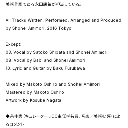
美術作家である永田康祐が担当している。
All Tracks Written, Performed, Arranged and Produced
by Shohei Amimori, 2016 Tokyo
Except:
03. Vocal by Satoko Shibata and Shohei Amimori
08. Vocal by Babi and Shohei Amimori
10. Lyric and Guitar by Baku Furukawa
Mixed by Makoto Oshiro and Shohei Amimori
Mastered by Makoto Oshiro
Artwork by Kosuke Nagata
◆畠中実（キュレーター、ICC主任学芸員、音楽／美術批評）によ
るコメント