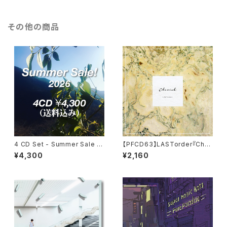
その他の商品
4 CD Set - Summer Sale 2
【PFCD63】LASTorder『Cher
026
ish』CD
¥4,300
¥2,160