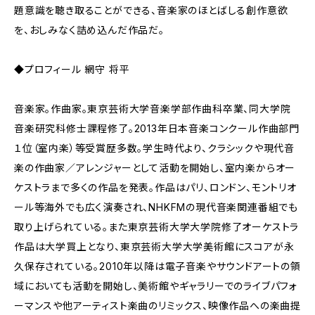
題意識を聴き取ることができる、音楽家のほとばしる創作意欲
を、おしみなく詰め込んだ作品だ。
◆プロフィール 網守 将平
音楽家。作曲家。東京芸術大学音楽学部作曲科卒業、同大学院
音楽研究科修士課程修了。2013年日本音楽コンクール作曲部門
１位（室内楽）等受賞歴多数。学生時代より、クラシックや現代音
楽の作曲家／アレンジャーとして活動を開始し、室内楽からオー
ケストラまで多くの作品を発表。作品はパリ、ロンドン、モントリオ
ール等海外でも広く演奏され、NHKFMの現代音楽関連番組でも
取り上げられている。また東京芸術大学大学院修了オーケストラ
作品は大学買上となり、東京芸術大学大学美術館にスコアが永
久保存されている。2010年以降は電子音楽やサウンドアートの領
域においても活動を開始し、美術館やギャラリーでのライブパフォ
ーマンスや他アーティスト楽曲のリミックス、映像作品への楽曲提