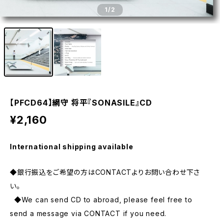
1
/2
【PFCD64】網守 将平『SONASILE』CD
¥2,160
International shipping available
◆銀行振込をご希望の方はCONTACTよりお問い合わせ下さ
い。
◆We can send CD to abroad, please feel free to
send a message via CONTACT if you need.