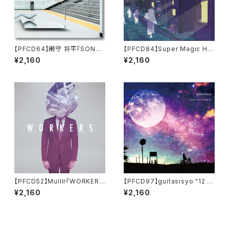
【PFCD64】網守 将平『SONAS
【PFCD84】Super Magic Hat
ILE』CD
s "Pure Paradise" CD
¥2,160
¥2,160
【PFCD52】Mulllr『WORKER
【PFCD97】guitasisyo "12 pr
S』
omises made with her" CD
¥2,160
¥2,160