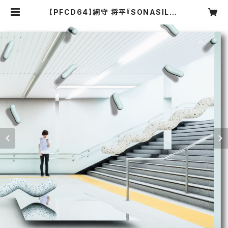
【PFCD64】網守 将平『SONASILE』
CD | PROGRESSIVE FOrM