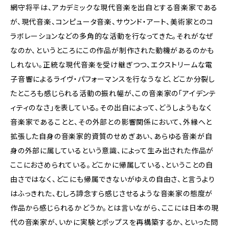
網守将平は、アカデミックな現代音楽を出自とする音楽家である
が、現代音楽、コンピュータ音楽、サウンド・アート、美術家とのコ
ラボレーションなどの多角的な活動を行なってきた。それがなぜ
なのか、というところにこの作品が制作された動機があるのかも
しれない。正統な現代音楽を受け継ぎつつ、エクストリームな電
子音響によるライヴ・パフォーマンスを行なうなど、どこか分裂し
たところも感じられる活動の振れ幅が、この音楽家の「アイデンテ
ィティのなさ」を表している。その出自によって、どうしようもなく
音楽家であることと、その外部との影響関係において、外縁へと
拡張した自身の音楽家的資質のせめぎあい、あらゆる音楽が自
身の外部に属しているという意識、によって生み出された作品が
ここにおさめられている。どこかに帰属している、ということの自
由さではなく、どこにも帰属できないがゆえの自由さ、と言うより
はふっきれた、むしろ諦念すら感じさせるような音楽家の態度が
作品から感じられるかどうか。とは言いながら、ここには日本の現
代の音楽家が、いかに実験とポップスを再構築するか、といった問