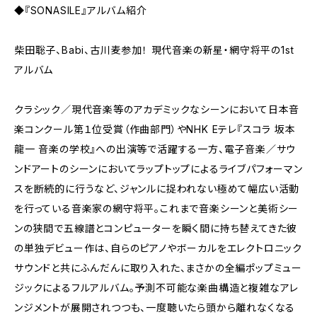
◆『SONASILE』アルバム紹介
柴田聡子、Babi、古川麦参加！ 現代音楽の新星・網守将平の1st
アルバム
クラシック／現代音楽等のアカデミックなシーンにおいて日本音
楽コンクール第１位受賞（作曲部門）やNHK Eテレ『スコラ 坂本
龍一 音楽の学校』への出演等で活躍する一方、電子音楽／サウ
ンドアートのシーンにおいてラップトップによるライブパフォーマン
スを断続的に行うなど、ジャンルに捉われない極めて幅広い活動
を行っている音楽家の網守将平。これまで音楽シーンと美術シー
ンの狭間で五線譜とコンピューターを瞬く間に持ち替えてきた彼
の単独デビュー作は、自らのピアノやボーカルをエレクトロニック
サウンドと共にふんだんに取り入れた、まさかの全編ポップミュー
ジックによるフルアルバム。予測不可能な楽曲構造と複雑なアレ
ンジメントが展開されつつも、一度聴いたら頭から離れなくなる