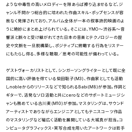
ような中毒性の高いメロディーを隙あらば擦り込ませるなど、ジ
ャンル不問かつ総合的に培われた作曲スキル・ポップセンスが容
赦なく発揮されており、アルバム全体が一本の叙事詩的映画のよ
うに絶妙にまとめ上げられている。そこには、YMO～渋谷系～音
響派と脈々と受け継がれてきた日本の音楽とテクノロジーの歴
史や文脈を一旦脱構築し、ポジティブに俯瞰する行為をリスナー
にもたらし得る、多様な聴取／思考の可能性が備わっている。
ゲストヴォーカリストとして、シンガーソングライターとして既に全
国的に高い評価を得ている柴田聡子(M3)、作曲家としても活動
しnobleからのリリースなどで知られるBabi(M8)が参加。作詞と
ギターで、活発なソロ活動と共にceroなどのサポートミュージシ
ャンも務めている古川麦(M10)が参加。マスタリングは、サウンド
アーティストでありながらエンジニアとしてもテニスコーツ作品
のマスタリングなど幅広く活動を展開している大城真が担当。コ
ンピュータグラフィックス・実写合成を用いたアートワークは若手