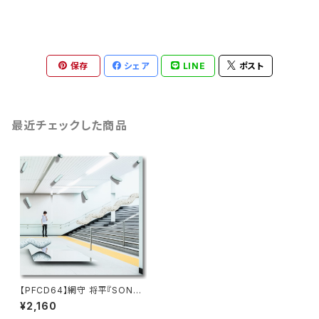
保存
シェア
LINE
ポスト
最近チェックした商品
【PFCD64】網守 将平『SONAS
ILE』CD
¥2,160