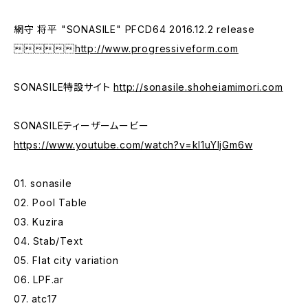
網守 将平 "SONASILE" PFCD64 2016.12.2 release

http://www.progressiveform.com
SONASILE特設サイト
http://sonasile.shoheiamimori.com
SONASILEティーザームービー
https://www.youtube.com/watch?v=kI1uYljGm6w
01. sonasile
02. Pool Table
03. Kuzira
04. Stab/Text
05. Flat city variation
06. LPF.ar
07. atc17