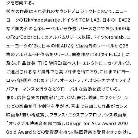
クを志向する。
杉本の作品はそれぞれのサウンドプロジェクトにおいて、ニュー
ヨークの12kやapestaartje、ドイツのTOM LAB、日本のHEADZ
など国内外の音楽レーベルから多数リリースされており、1999年
のFourColorとしてのアルバムリリース以降、ドイツのtomlab、ニ
ューヨークの12k、日本のHEADZなど国内外のレーベルから28
枚のアルバム・EP作品をリリース、関連作品は80タイトル以上に
及ぶ。作品は英『THE WIRE』誌ベスト・エレクトロニカ・アルバム
に選出されるなど海外でも高い評価を得ており、これまでにヨー
ロッパ各国をはじめアジア、オーストラリア、北米・カナダでライブ
パフォーマンスを行うなどグローバルな活動を続けている。
また、広告音楽の作曲家として、CM、舞台、映画、エキシビジョン
などの楽曲制作や劇伴を手がけ、音楽で参加した作品がカンヌ
映画祭「若い視点賞」、フランス・エクスアンプロヴァンス映画祭
「オリジナル映画音楽部門賞」、Design for Asia Award 2010
Gold Awardなどの受賞歴を持つ。映画音楽の受賞をきっかけに