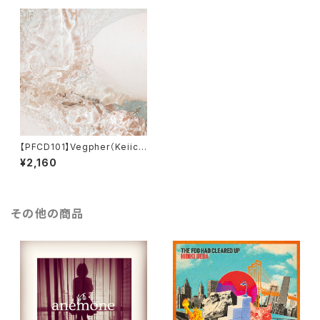
【PFCD101】Vegpher（Keiichi
Sugimoto／杉本佳一） "Minu
¥2,160
tus" CD
その他の商品