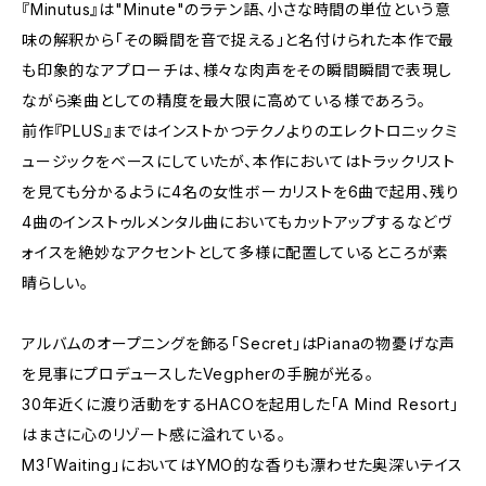
『Minutus』は"Minute"のラテン語、小さな時間の単位という意
味の解釈から「その瞬間を音で捉える」と名付けられた本作で最
も印象的なアプローチは、様々な肉声をその瞬間瞬間で表現し
ながら楽曲としての精度を最大限に高めている様であろう。
前作『PLUS』まではインストかつテクノよりのエレクトロニックミ
ュージックをベースにしていたが、本作においてはトラックリスト
を見ても分かるように4名の女性ボーカリストを6曲で起用、残り
4曲のインストゥルメンタル曲においてもカットアップするなどヴ
ォイスを絶妙なアクセントとして多様に配置しているところが素
晴らしい。
アルバムのオープニングを飾る「Secret」はPianaの物憂げな声
を見事にプロデュースしたVegpherの手腕が光る。
30年近くに渡り活動をするHACOを起用した「A Mind Resort」
はまさに心のリゾート感に溢れている。
M3「Waiting」においてはYMO的な香りも漂わせた奥深いテイス