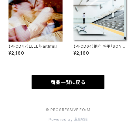
【PFCD47】LLLL『Faithful』
【PFCD64】網守 将平『SONAS
ILE』CD
¥2,160
¥2,160
商品一覧に戻る
© PROGRESSIVE FOrM
Powered by