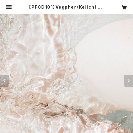
【PFCD101】Vegpher（Keiichi Su
gimoto／杉本佳一） "Minutus" C
D | PROGRESSIVE FOrM