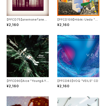
【PFCD75】anemone『anem
【PFCD109】Hibiki Ueda "Th
one』CD
e Fog Had Cleared Up" CD
¥2,160
¥2,160
【PFCD90】Aice "Young＆Yo
【PFCD83】VOQ "VEILS" CD
uth" CD
¥2,160
¥2,160