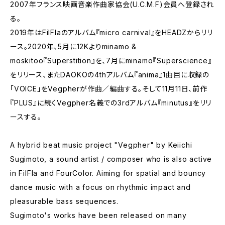
2007年フランス映画音楽作曲家協会(U.C.M.F)会員へ登録され
る。
2019年はFilFlaのアルバム『micro carnival』をHEADZからリリ
ース。2020年、5月に12Kよりminamo &
moskitoo『Superstition』を、7月にminamo『Superscience』
をリリース、またDAOKOの4thアルバム『anima』1曲目に収録の
「VOICE」をVegpherが作曲／編曲する。そして11月11日、前作
『PLUS』に続くVegpher名義での3rdアルバム『minutus』をリリ
ースする。
A hybrid beat music project "Vegpher" by Keiichi
Sugimoto, a sound artist / composer who is also active
in FilFla and FourColor. Aiming for spatial and bouncy
dance music with a focus on rhythmic impact and
pleasurable bass sequences.
Sugimoto's works have been released on many