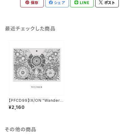
保存
シェア
LINE
ポスト
最近チェックした商品
【PFCD99】IX/ON "Wandere
r" CD
¥2,160
その他の商品