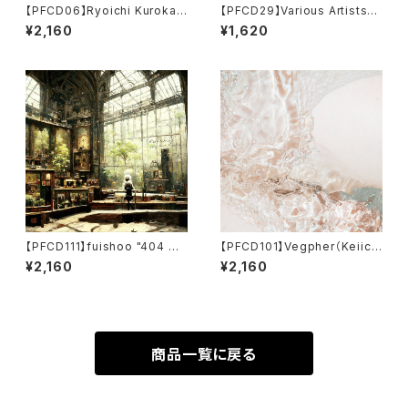
【PFCD06】Ryoichi Kurokaw
【PFCD29】Various Artists『0
a『copynature』
1:11』
¥2,160
¥1,620
【PFCD111】fuishoo "404 No
【PFCD101】Vegpher（Keiichi
t Found" CD
Sugimoto／杉本佳一） "Minu
¥2,160
¥2,160
tus" CD
商品一覧に戻る