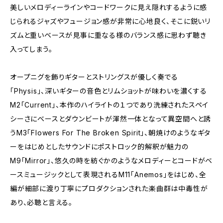
美しいメロディーラインやコードワークに見え隠れするように感
じられるジャズやフュージョン感が非常に心地良く、そこに鋭いリ
ズムと重いベースが見事に重なる様のバランス感に思わず聴き
入ってしまう。
オープニグを飾りギターとストリングスが優しく奏でる
「Physis」、深いギターの音色とリムショットが味わいを濃くする
M2「Current」、本作のハイライトの１つであり洗練されたスペイ
シーさにベースとダウンビートが渾然一体となって異空間へと誘
うM3「Flowers For The Broken Spirit」、朝焼けのようなギタ
ーをはじめとしたサウンドにポストロック的解釈が魅力の
M9「Mirror」、悠久の時を紡ぐかのようなメロディーとコードがベ
ースミュージックとして表現されるM11「Anemos」をはじめ、全
編が細部に渡り丁寧にプロダクションされた楽曲群は中毒性が
あり、必聴と言える。