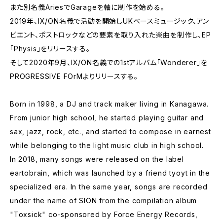
また別名義AriesでGarageを軸に制作を始める。
2019年、IX/ON名義で活動を開始しUKベースミュージック、アン
ビエント、ポストロックなどの要素を取り入れた楽曲を制作し、EP
｢Physis｣をリリースする。
そして2020年9月、IX/ON名義での1stアルバム｢Wonderer｣を
PROGRESSIVE FOrMよりリリースする。
Born in 1998, a DJ and track maker living in Kanagawa.
From junior high school, he started playing guitar and
sax, jazz, rock, etc., and started to compose in earnest
while belonging to the light music club in high school.
In 2018, many songs were released on the label
eartobrain, which was launched by a friend tyoyt in the
specialized era. In the same year, songs are recorded
under the name of SION from the compilation album
"Toxsick" co-sponsored by Force Energy Records,