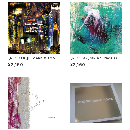
【PFCD110】Fugenn & Toos
【PFCD87】rakia "Trace Of
on "AFTER URBANIZATIO
A Dream" CD
¥2,160
¥2,160
N" CD