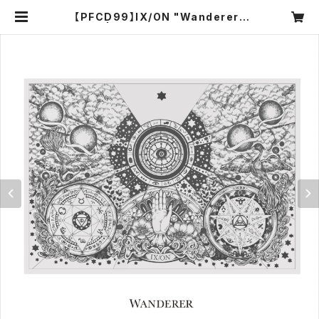
【PFCD99】IX/ON "Wanderer"
CD | PROGRESSIVE FOrM