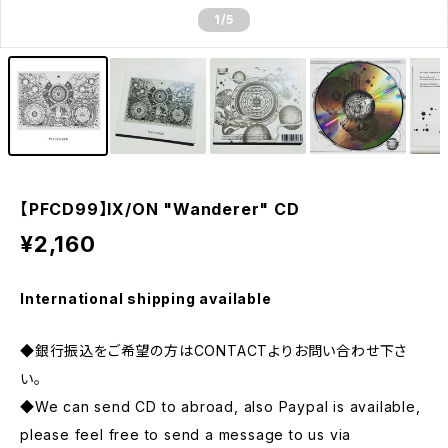
1
/5
【PFCD99】IX/ON "Wanderer" CD
¥2,160
International shipping available
◆銀行振込をご希望の方はCONTACTよりお問い合わせ下さ
い。
◆We can send CD to abroad, also Paypal is available,
please feel free to send a message to us via