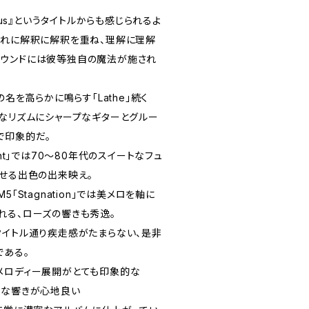
sensus』というタイトルからも感じられるよ
ぞれに解釈に解釈を重ね、理解に理解
サウンドには彼等独自の魔法が施され
の名を高らかに鳴らす「Lathe」続く
リッドなリズムにシャープなギターとグルー
で印象的だ。
gement」では70～80年代のスイートなフュ
させる出色の出来映え。
「Stagnation」では美メロを軸に
れる、ローズの響きも秀逸。
はそのタイトル通り疾走感がたまらない、是非
である。
メロディー展開がとても印象的な
ロックな響きが心地良い