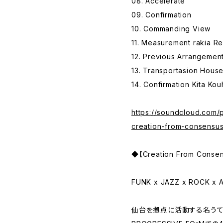
08. Accelerate
09. Confirmation
10. Commanding View
11. Measurement rakia R
12. Previous Arrangement
13. Transportasion Hous
14. Confirmation Kita Ko
https://soundcloud.com/
creation-from-consensu
◆【Creation From Cons
FUNK x JAZZ x ROCK x 
仙台を拠点に活動する名うて