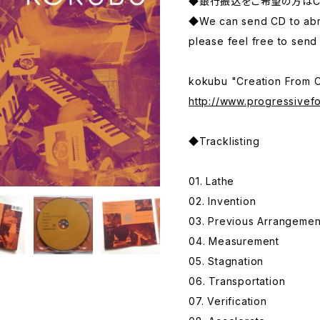
◆銀行振込をご希望の方はC
◆We can send CD to abro
please feel free to sen
kokubu "Creation From
http://www.progressivef
◆Tracklisting
01. Lathe
02. Invention
03. Previous Arrangemen
04. Measurement
05. Stagnation
06. Transportation
07. Verification