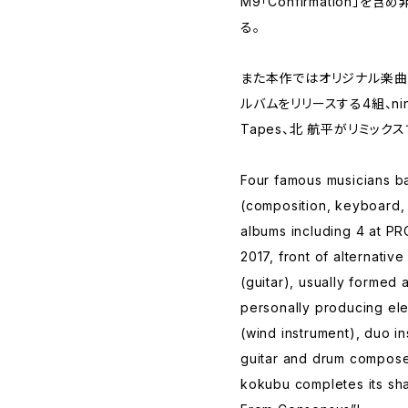
M9「Confirmation」
る。
また本作ではオリジナル楽曲に続
ルバムをリリースする4組、ninomiy
Tapes、北 航平がリミック
Four famous musicians b
(composition, keyboard,
albums including 4 at P
2017, front of alternat
(guitar), usually formed 
personally producing ele
(wind instrument), duo 
guitar and drum compose
kokubu completes its sh