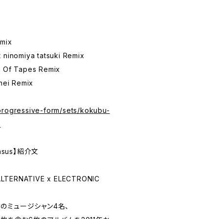
emix
 ninomiya tatsuki Remix
e Of Tapes Remix
uhei Remix
progressive-form/sets/kokubu-
s
ensus】紹介文
ALTERNATIVE x ELECTRONIC
のミュージシャン4名、