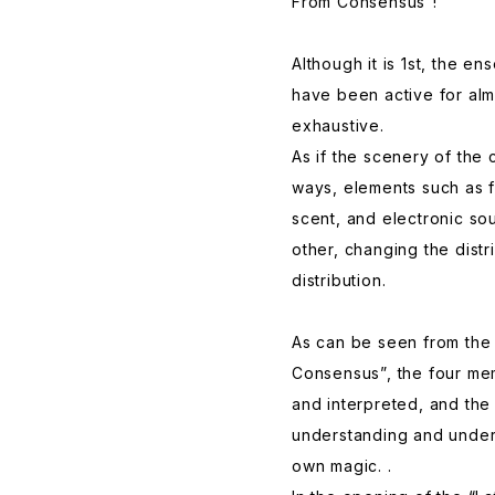
From Consensus”!
Although it is 1st, the 
have been active for alm
exhaustive.
As if the scenery of the
ways, elements such as f
scent, and electronic so
other, changing the dist
distribution.
As can be seen from the 
Consensus”, the four me
and interpreted, and the
understanding and under
own magic. .