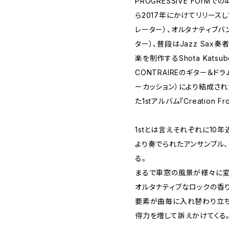
PROGRESSIVE FOrM
ら2017年にかけてリリースし
レーター）、オルタナティブバン
ター）、普段はJazz Sa
楽を制作するShota Kats
CONTRAIREのギター＆ド
ーカッション）により結成され
た1stアルバム『Creation F
1stとは言えそれぞれに10
より奏でられたアンサンブル
る。
まるで車窓の風景が様々に変
オルタナティブなロックの香り
要素が曲毎に入れ替わり立
得力を増して訴えかけてくる