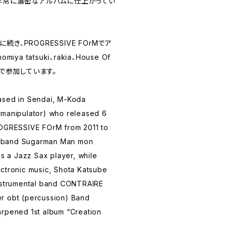
を含め非常に濃密なアルバムに仕上がってい
き、PROGRESSIVE FOrMでア
a tatsuki、rakia、House Of
スで参加しています。
ased in Sendai, M-Koda
 manipulator) who released 6
ROGRESSIVE FOrM from 2011 to
ive band Sugarman Man mon
as a Jazz Sax player, while
ctronic music, Shota Katsube
instrumental band CONTRAIRE
r obt (percussion) Band
arpened 1st album “Creation