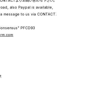
ONTACTよりお問い合わせ下さい。
ad, also Paypal is available,
d a message to us via CONTACT.
 Consensus" PFCD93
orm.com
t