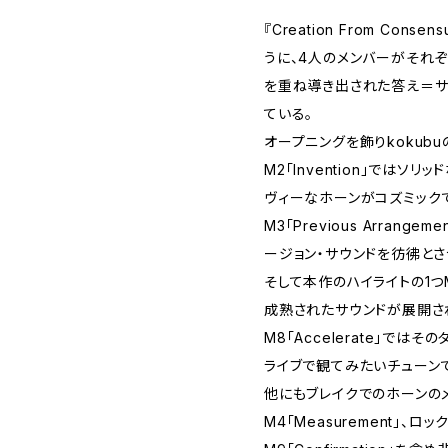
『Creation From Con
うに、4人のメンバーがそれ
を重ね導き出された答え＝
ている。
オープニングを飾りkokubu
M2「Invention」ではソ
ヴィーなホーンがコズミック
M3「Previous Arran
ージョン・サウンドを彷彿と
そして本作のハイライトの1つM5
成熟されたサウンドが展開さ
M8「Accelerate」で
ライブで観てみたいチューン
他にもブレイクでのホーンの
M4「Measurement」、