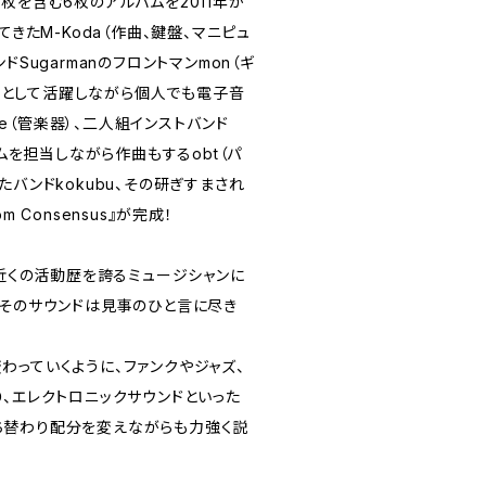
での4枚を含む6枚のアルバムを2011年か
てきたM-Koda（作曲、鍵盤、マニピュ
ドSugarmanのフロントマンmon（ギ
x奏者として活躍しながら個人でも電子音
ube（管楽器）、二人組インストバンド
ラムを担当しながら作曲もするobt（パ
たバンドkokubu、その研ぎすまされ
rom Consensus』が完成！
年近くの活動歴を誇るミュージシャンに
、そのサウンドは見事のひと言に尽き
わっていくように、ファンクやジャズ、
、エレクトロニックサウンドといった
ち替わり配分を変えながらも力強く説
。