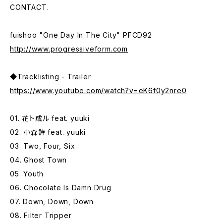
CONTACT.
fuishoo "One Day In The City" PFCD92
http://www.progressiveform.com
◆Tracklisting - Trailer
https://www.youtube.com/watch?v=eK6f0y2nre0
01. 花ト成ル feat. yuuki
02. 小森詩 feat. yuuki
03. Two, Four, Six
04. Ghost Town
05. Youth
06. Chocolate Is Damn Drug
07. Down, Down, Down
08. Filter Tripper