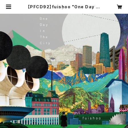
【PFCD92】fuishoo "One Day In
The City" CD | PROGRESSIVE
FOrM