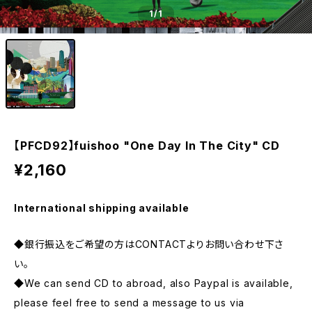
1
/1
【PFCD92】fuishoo "One Day In The City" CD
¥2,160
International shipping available
◆銀行振込をご希望の方はCONTACTよりお問い合わせ下さ
い。
◆We can send CD to abroad, also Paypal is available,
please feel free to send a message to us via