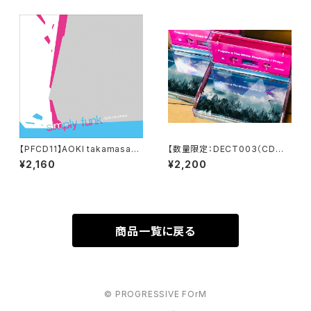
【PFCD11】AOKI takamasa『s
【数量限定：DECT003（CD品
imply funk』
番 PFCD30）】Fugenn & The
¥2,160
¥2,200
WHIte Eleohants "Prays" C
assette
商品一覧に戻る
© PROGRESSIVE FOrM