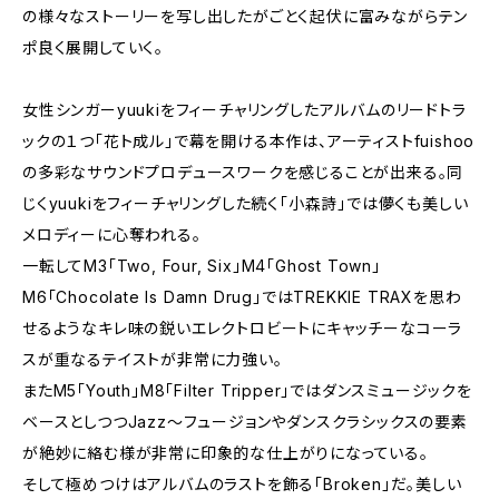
の様々なストーリーを写し出したがごとく起伏に富みながらテン
ポ良く展開していく。
女性シンガーyuukiをフィーチャリングしたアルバムのリードトラ
ックの１つ「花ト成ル」で幕を開ける本作は、アーティストfuishoo
の多彩なサウンドプロデュースワークを感じることが出来る。同
じくyuukiをフィーチャリングした続く「小森詩」では儚くも美しい
メロディーに心奪われる。
一転してM3「Two, Four, Six」M4「Ghost Town」
M6「Chocolate Is Damn Drug」ではTREKKIE TRAXを思わ
せるようなキレ味の鋭いエレクトロビートにキャッチーなコーラ
スが重なるテイストが非常に力強い。
またM5「Youth」M8「Filter Tripper」ではダンスミュージックを
ベースとしつつJazz～フュージョンやダンスクラシックスの要素
が絶妙に絡む様が非常に印象的な仕上がりになっている。
そして極めつけはアルバムのラストを飾る「Broken」だ。美しい