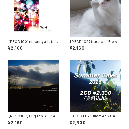
【PFCD100】ninomiya tatsuk
【PFCD106】fraqsea "Flowin
i "scat" CD
g Ice Prism" CD
¥2,160
¥2,160
【PFCD107】Fugenn & The
2 CD Set - Summer Sale 2
White Elephants "Re:Earth"
026
¥2,160
¥2,300
CD