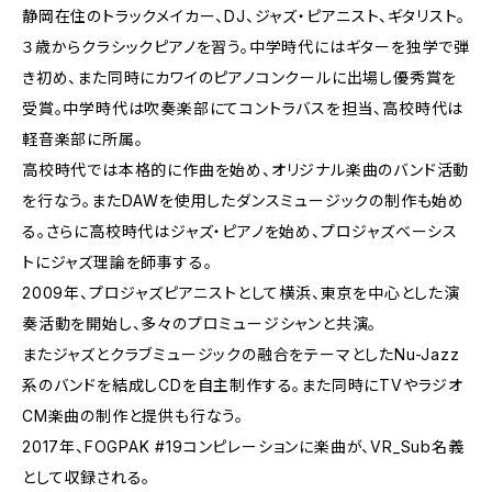
静岡在住のトラックメイカー、DJ、ジャズ・ピアニスト、ギタリスト。
３歳からクラシックピアノを習う。中学時代にはギターを独学で弾
き初め、また同時にカワイのピアノコンクールに出場し優秀賞を
受賞。中学時代は吹奏楽部にてコントラバスを担当、高校時代は
軽音楽部に所属。
高校時代では本格的に作曲を始め、オリジナル楽曲のバンド活動
を行なう。またDAWを使用したダンスミュージックの制作も始め
る。さらに高校時代はジャズ・ピアノを始め、プロジャズベーシス
トにジャズ理論を師事する。
2009年、プロジャズピアニストとして横浜、東京を中心とした演
奏活動を開始し、多々のプロミュージシャンと共演。
またジャズとクラブミュージックの融合をテーマとしたNu-Jazz
系のバンドを結成しCDを自主制作する。また同時にTVやラジオ
CM楽曲の制作と提供も行なう。
2017年、FOGPAK #19コンピレーションに楽曲が、VR_Sub名義
として収録される。