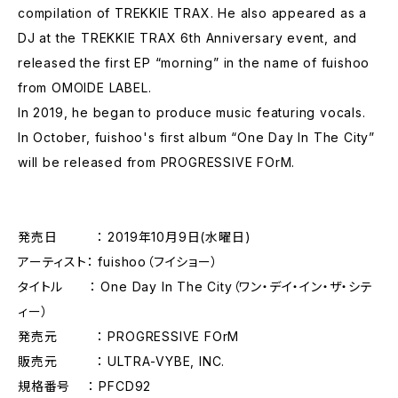
compilation of TREKKIE TRAX. He also appeared as a
DJ at the TREKKIE TRAX 6th Anniversary event, and
released the first EP “morning” in the name of fuishoo
from OMOIDE LABEL.
In 2019, he began to produce music featuring vocals.
In October, fuishoo's first album “One Day In The City”
will be released from PROGRESSIVE FOrM.
発売日 ： 2019年10月9日(水曜日)
アーティスト： fuishoo（フイショー）
タイトル ： One Day In The City（ワン・デイ・イン・ザ・シテ
ィー）
発売元 ： PROGRESSIVE FOrM
販売元 ： ULTRA-VYBE, INC.
規格番号 ： PFCD92