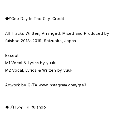
◆『One Day In The City』Credit
All Tracks Written, Arranged, Mixed and Produced by
fuishoo 2018~2019, Shizuoka, Japan
Except:
M1 Vocal ＆ Lyrics by yuuki
M2 Vocal, Lyrics ＆ Written by yuuki
Artwork by Q-TA
www.instagram.com/qta3
◆プロフィール fuishoo