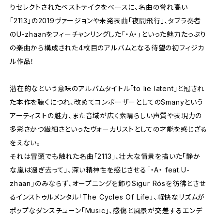
りセレクトされたベストテイクをベースに、名曲の誉れ高い
「2113」の2019ヴァージョンや未発表曲「夜間飛行」、タブラ奏者
の‪U-zhaan‬をフィーチャンリングした「・A・」といった魅力たっぷり
の楽曲から構成された4枚目のアルバムとなる待望の初フィジカ
ル作品！
潜在的なという意味のアルバムタイトル「to lie latent」と冠され
た本作を聴くにつれ、改めてコンポーザーとしてのSmanyという
アーティストの魅力、また音域が広く素晴らしい声質や表現力の
多彩さかつ繊細さといったヴォーカリストとしての才能を感じざる
をえない。
それは冒頭でも触れた名曲「2113」、壮大な情景を描いた「静か
な嵐は過ぎ去って」、深い精神性を感じさせる「・A・ feat.U-
zhaan」のみならず、オープニングを飾り‪Sigur Rós‬を彷彿とさせ
るインストゥルメンタル「The Cycles Of Life」、軽快なリズムが
ポップなダンスチューン「Music」、感傷と風景が交差するエンデ