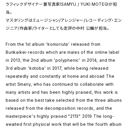
ラフィックデザイナー兼写真家ISAMYU / YUKI MOTEGIが担
当。
マスタリングはミュージシャン/アレンジャー/レコーディング・エン
ジニア/作曲家/ライターとしても定評の中村 公輔が担当。
From the 1st album 'komoriuta' released from
Bunkaikei-records which are males of the online label
in 2013, the 2nd album 'polyphenic' in 2014, and the
3rd album 'kotoba' in 2017, while being released
repeatedly and constantly at home and abroad The
artist Smany, who has continued to collaborate with
many artists and has been highly praised, this work is
based on the best take selected from the three albums
released from the decomposition records, and the
masterpiece's highly praised "2113" 2019 The long-
awaited first physical work that will be the fourth album