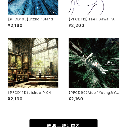
【PFCD103】Utzho "Stand O
【PFCD112】Taeji Sawai "As
n The Horizon" CD
Planetary Dreams" CD
¥2,160
¥2,200
【PFCD111】fuishoo "404 No
【PFCD90】Aice "Young＆Yo
t Found" CD
uth" CD
¥2,160
¥2,160
商品一覧に戻る