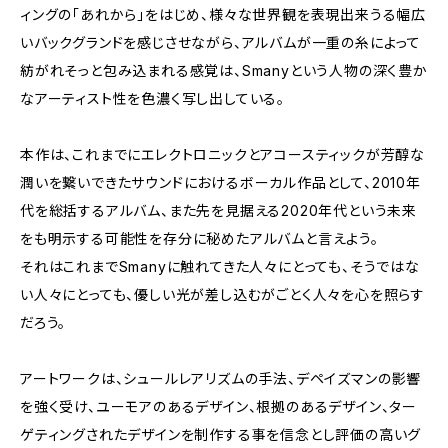
ィングの「あれから」をはじめ、様々な世界観を表現出来うる幅広
いバックグランドを感じさせながら、アルバムが一重の糸によって
紡がれそっと包み込まれる感覚は、Smanyという人物の深く豊か
なアーティスト性を色濃く写し出している。
本作は、これまでにエレクトロニックとアコースティックが芳醇な
潤いを繋いできたサウンドにおけるボーカル作品として、2010年
代を総括するアルバム、また先を見据える2020年代という未来
をも明示する可能性を存分に秘めたアルバムと言えよう。
それはこれまでSmanyに触れてきた人々にとっても、そうではな
い人々にとっても、優しい光が差し込むがごとく人々を心を照らす
だろう。
アートワークは、シュールレアリズムの手法、デペイズマンの影響
を強く受け、ユーモアのあるデザイン、根拠のあるデザイン、ター
ゲティングされたデザインを制作する事を信念とし評価の高いグ