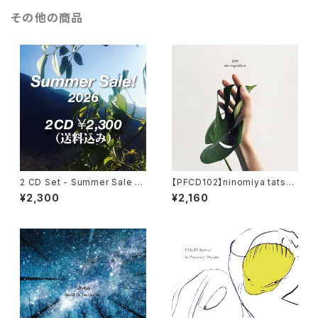
その他の商品
2 CD Set - Summer Sale 2
【PFCD102】ninomiya tatsuk
026
i "5PM" CD
¥2,300
¥2,160