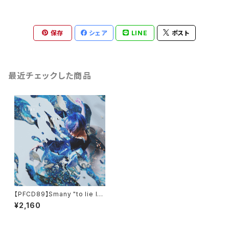
保存
シェア
LINE
ポスト
最近チェックした商品
【PFCD89】Smany "to lie lat
ent" CD
¥2,160