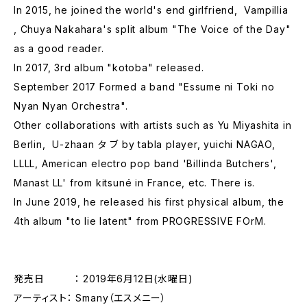
In 2015, he joined the world's end girlfriend, ‪ Vampillia
‬, Chuya Nakahara's split album "The Voice of the Day"
as a good reader.
In 2017, 3rd album "kotoba" released.
September 2017 Formed a band "Essume ni Toki no
Nyan Nyan Orchestra".
Other collaborations with artists such as Yu Miyashita in
Berlin, ‪ U-zhaan タ ブ by tabla player, yuichi NAGAO,
LLLL, American electro pop band 'Billinda Butchers',
Manast LL' from kitsuné in France, etc. There is.‬
In June 2019, he released his first physical album, the
4th album "to lie latent" from PROGRESSIVE FOrM.
発売日 ： 2019年6月12日(水曜日)
アーティスト： Smany（エスメニー）