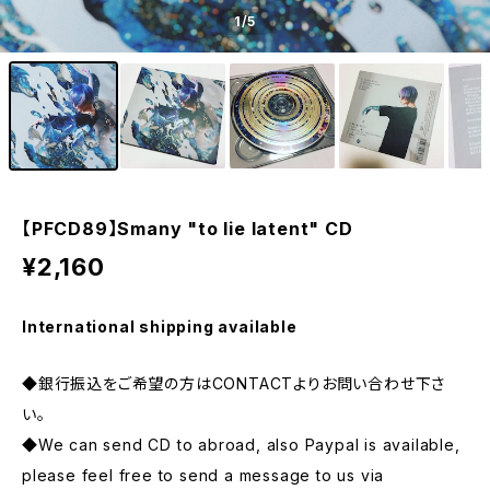
1
/5
【PFCD89】Smany "to lie latent" CD
¥2,160
International shipping available
◆銀行振込をご希望の方はCONTACTよりお問い合わせ下さ
い。
◆We can send CD to abroad, also Paypal is available,
please feel free to send a message to us via