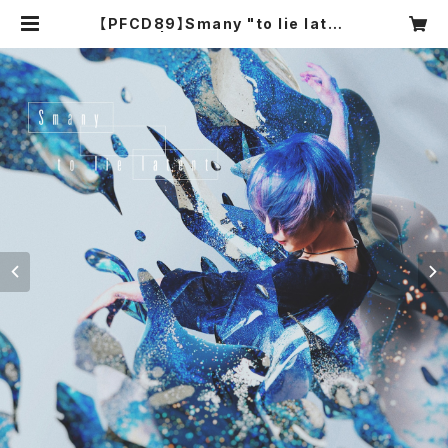
【PFCD89】Smany "to lie laten
t" CD | PROGRESSIVE FOrM