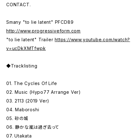
CONTACT.
Smany "to lie latent" PFCD89
http://www.progressiveform.com
"to lie latent" Trailer
https://www.youtube.com/watch?
v=ucDkXMTfwpk
◆Tracklisting
01. The Cycles Of Life
02. Music (Hypo77 Arrange Ver)
03. 2113 (2019 Ver)
04. Maboroshi
05. 砂の城
06. 静かな嵐は過ぎ去って
07. Utakata