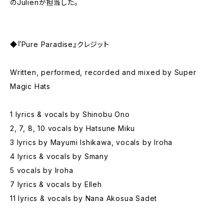
のJulienが担当した。
◆『Pure Paradise』クレジット
Written, performed, recorded and mixed by Super
Magic Hats
1 lyrics & vocals by Shinobu Ono
2, 7, 8, 10 vocals by Hatsune Miku
3 lyrics by Mayumi Ishikawa, vocals by Iroha
4 lyrics & vocals by Smany
5 vocals by Iroha
7 lyrics & vocals by Elleh
11 lyrics & vocals by Nana Akosua Sadet