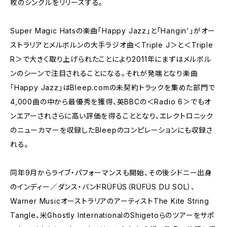
枚のシングルをリリースする。
Super Magic Hatsの楽曲「Happy Jazz」と「Hangin'」がオー
ストラリアとメルボルンの大手ラジオ曲＜Triple J＞と＜Triple
R＞で大きく取り上げられたことにより2011年にまずはメルボル
ンのシーンで注目されることになる。それが発端となり楽曲
「Happy Jazz」はBleep.comの未契約トラックを集めた部門で
4,000曲の中から最優秀を獲得、英BBCの＜Radio 6＞でもオ
ンエアーされさらに高い評価を得ることとなり、エレクトロニック
のニューカマーを収録したBleepのコンピレーションにも収録さ
れる。
同年9月からライブ・パフォーマンスも開始、その後シドニー出身
のインディー／ダンス・バンドRÜFÜS（RÜFÜS DU SOL）、
Warner MusicオーストラリアのアーティストThe Kite String
Tangle、米Ghostly InternationalのShigetoらのツアーをサポ