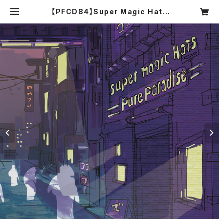
【PFCD84】Super Magic Hats
"Pure Paradise" CD | PROGRE
SSIVE FOrM