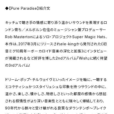
◆【Pure Paradise】紹介文
キッチュで聴き手の情感に寄り添う温かいサウンドを表現するロ
ンドン育ち／メルボルン在住のミュージシャン兼プロデューサー
Rob Mastertonによるソロ・プロジェクトSuper Magic Hats、
本作は、2017年3月にリリースされele-kingから発刊された《初
音ミク10周年ーボーカロイド音楽の深化と拡張》にインタビュー
が掲載されるなど好評を博した2ndアルバム『Wish』に続く待望
の3rdアルバム！
ドリーム・ポップ・チルウェイヴといったイメージを軸に、一聴する
とコケティシュかつスタイリュシュな印象を持つサウンドの中に、
温かさ、楽しさ、懐かしさ、物悲しさといった都度の感情から想起
される叙情性がより深い音楽性とともに瑞々しく帰結しており、
90年代から脈々と受け継がれる良質なダウンテンポ～ブレイク