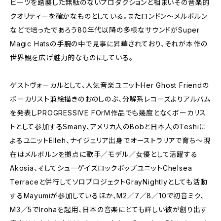
ビーツを踏襲した無駄のないプロダクションと相まいその音楽的
クオリティーを確かなものとしている。またロンドン～メルボルン
などで培ったであろう80年代以降の多様なサウンドがSuper
Magic Hatsの手腕の中で見事に昇華されており、それが本作の
世界観を広げ魅力的なものにしている。
ゲストヴォーカルとして、人気音楽ユニットHer Ghost Friendの
ボーカリスト兼絵描きのおのしのぶ、分解系レコーズよりアルバム
を発表しPROGRESSIVE FOrM作品でも幾度となくボーカリス
トとして参加するSmany、アメリカ人のBobと日本人のTeshiに
よるユニットElleh、ナイジェリア出身でオーストラリアで育ち～現
在はメルボルンを拠点に歌手／モデル／女優として活躍する
Akosia、そしてシューゲイズロックポップユニットChelsea
Terraceと併行してソロプロジェクトGrayNightlyとしても活動
するMayumiが参加しているほか、M2／7／8／10で初音ミク、
M3／5でIrohaを起用、日本の音楽にとても詳しい彼が創り出す