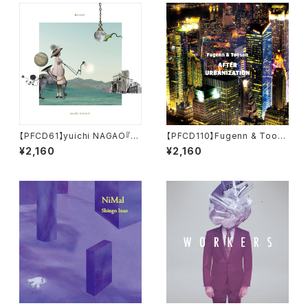
【PFCD61】yuichi NAGAO『R
【PFCD110】Fugenn & Toos
êverie』
on "AFTER URBANIZATIO
¥2,160
¥2,160
N" CD