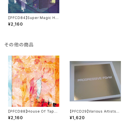
【PFCD84】Super Magic Hat
s "Pure Paradise" CD
¥2,160
その他の商品
【PFCD88】House Of Tapes
【PFCD29】Various Artists『0
"Colorful Life" CD
1:11』
¥2,160
¥1,620