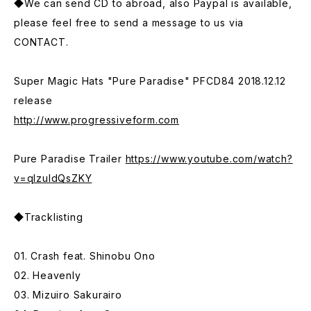
◆We can send CD to abroad, also Paypal is available,
please feel free to send a message to us via
CONTACT.
Super Magic Hats "Pure Paradise" PFCD84 2018.12.12
release
http://www.progressiveform.com
Pure Paradise Trailer
https://www.youtube.com/watch?
v=qIzuldQsZKY
◆Tracklisting
01. Crash feat. Shinobu Ono
02. Heavenly
03. Mizuiro Sakurairo