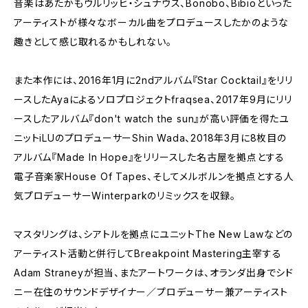
音楽はあたかもウルリッヒ・シュナウス、Bonobo、Bibioといった
アーティストが様々なボーカル曲をプロデュースしたかのような
趣きとして感じ取れるかもしれない。
また本作には、2016年1月に2ndアルバム『Star Cocktail』をリリ
ースしたAyaによるソロプロジェクトfraqsea、2017年9月にリリ
ースしたアルバム『don't watch the sun』が高い評価を得たユ
ニットiLUのプロデューサーShin Wada、2018年3月に8枚目の
アルバム『Made In Hope』をリリースした名古屋を拠点とする
電子音楽家House Of Tapes、そしてメルボルンを拠点とする人
気プロデューサーWinterparkのリミックスを収録。
マスタリングは、シアトルを拠点にユニットThe New Lawなどの
アーティスト活動と併行してBreakpoint Mastering主宰する
Adam Straneyが担当、またアートワークは、オランダ出身でシド
ニー在住のサウンドデザイナー／プロデューサー兼アーティスト