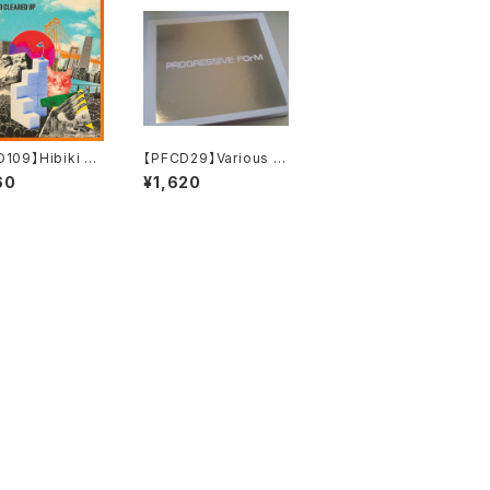
109】Hibiki U
【PFCD29】Various Ar
"The Fog Had
tists『01:11』
60
¥1,620
ed Up" CD