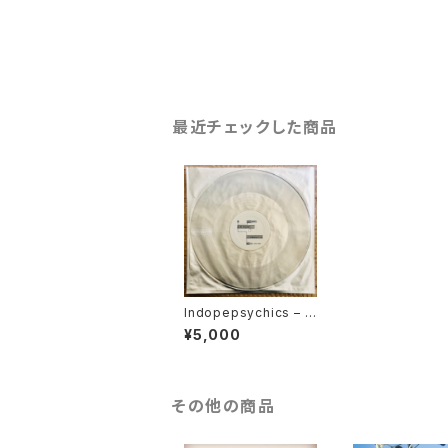
最近チェックした商品
Indopepsychics – R
and~ / Phasor~ 12ic
¥5,000
h pfL_2
その他の商品