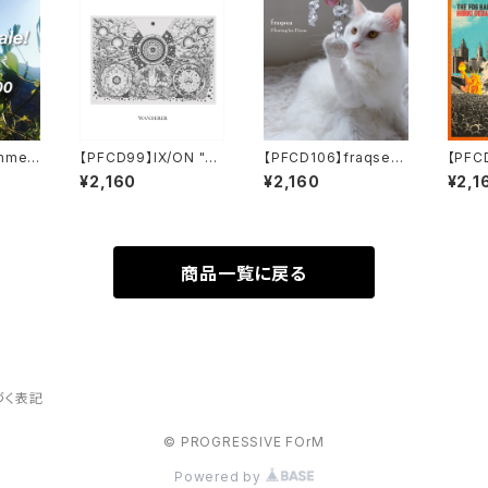
ummer
【PFCD99】IX/ON "W
【PFCD106】fraqsea
【PFCD
anderer" CD
"Flowing Ice Prism"
eda 
¥2,160
¥2,160
¥2,1
CD
Clear
商品一覧に戻る
づく表記
© PROGRESSIVE FOrM
Powered by