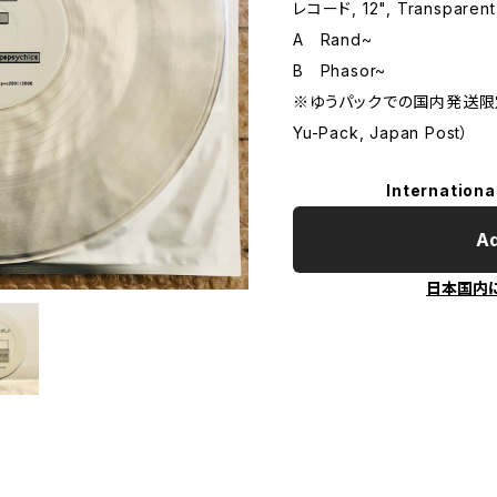
レコード, 12", Transpar
A Rand~
B Phasor~
※ゆうパックでの国内発送限定（Dom
Yu-Pack, Japan Post）
Internationa
Ad
日本国内