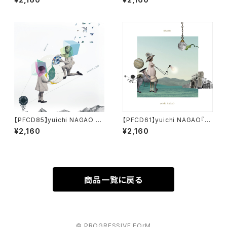
【PFCD85】yuichi NAGAO "O
【PFCD61】yuichi NAGAO『R
blivion" CD
êverie』
¥2,160
¥2,160
商品一覧に戻る
© PROGRESSIVE FOrM