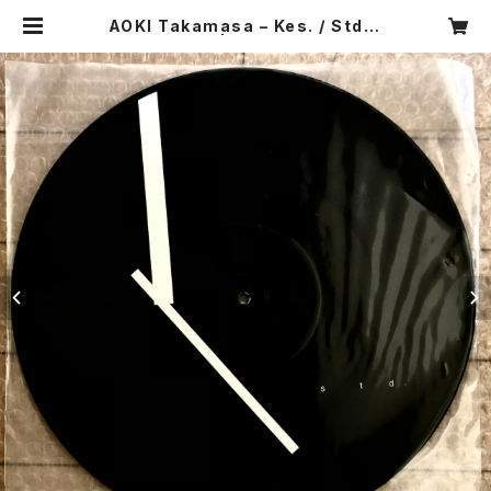
AOKI Takamasa – Kes. / Std. 1
2inch pfL_1 | PROGRESSIVE F
OrM