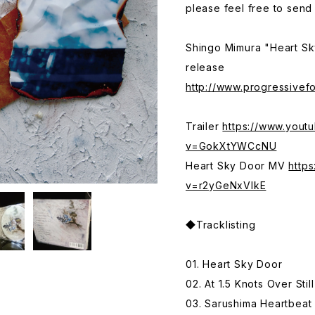
please feel free to sen
Shingo Mimura "Heart Sk
release
http://www.progressivef
Trailer
https://www.yout
v=GokXtYWCcNU
Heart Sky Door MV
http
v=r2yGeNxVIkE
◆Tracklisting
01. Heart Sky Door
02. At 1.5 Knots Over Stil
03. Sarushima Heartbeat