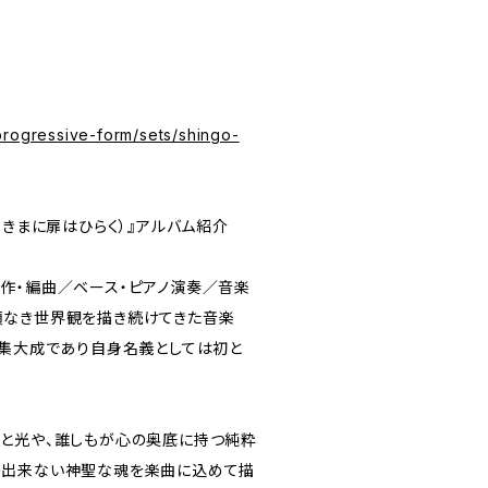
progressive-form/sets/shingo-
（空のすきまに扉はひらく）』アルバム紹介
作・編曲／ベース・ピアノ演奏／音楽
類なき世界観を描き続けてきた音楽
の集大成であり自身名義としては初と
と光や、誰しもが心の奥底に持つ純粋
の出来ない神聖な魂を楽曲に込めて描