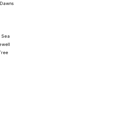
y Dawns
p Sea
ewell
Tree