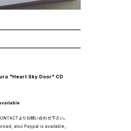
ura "Heart Sky Door" CD
available
ONTACTよりお問い合わせ下さい。
ad, also Paypal is available,