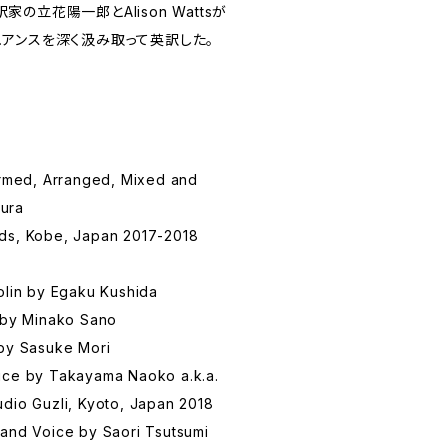
訳家の立花陽一郎とAlison Wattsが
アンスを深く汲み取って英訳した。
ormed, Arranged, Mixed and
ura
ds, Kobe, Japan 2017-2018
olin by Egaku Kushida
a by Minako Sano
 by Sasuke Mori
ice by Takayama Naoko a.k.a.
dio Guzli, Kyoto, Japan 2018
 and Voice by Saori Tsutsumi