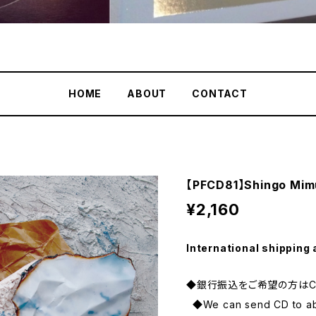
HOME
ABOUT
CONTACT
【PFCD81】Shingo Mim
¥2,160
International shipping 
◆銀行振込をご希望の方はC
◆We can send CD to abro