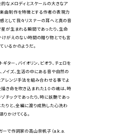
象的なメロディとスケールの大きなア
の楽曲制作を特徴とする作者の表現力
感として我々リスナーの耳へと真の音
で星が生まれる瞬間であったり、生命
かけがえのない時間の贈り物とでも言
ているかのようだ。
ットギター、バイオリン、ビオラ、チェロを
、ノイズ、生活の中にある音や自然の
たアレンジ手法を組み合わせる事でよ
描き命を吹き込まれた１０の魂は、時
キゾチックであったり、時に妖艶であっ
じたりと、全編に渡り成熟した心洗わ
語りかけてくる。
ーで作詞家の高山奈帆子（a.k.a.