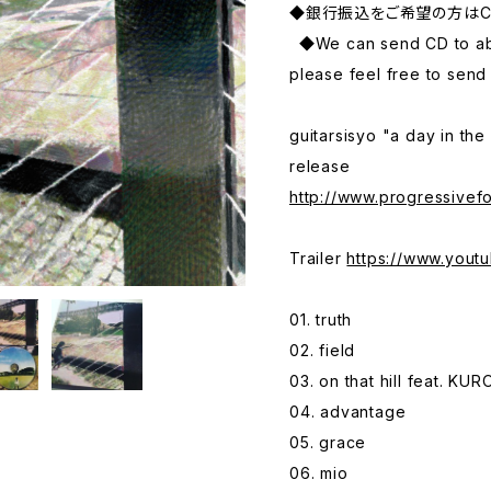
◆銀行振込をご希望の方はC
◆We can send CD to abro
please feel free to sen
guitarsisyo "a day in the
release
http://www.progressivef
Trailer
https://www.you
01. truth
02. field
03. on that hill feat. KUR
04. advantage
05. grace
06. mio