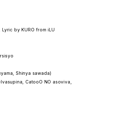
& Lyric by KURO from iLU
rsisyo
uyama, Shinya sawada)
elvasupina, CatooO NO asoviva,