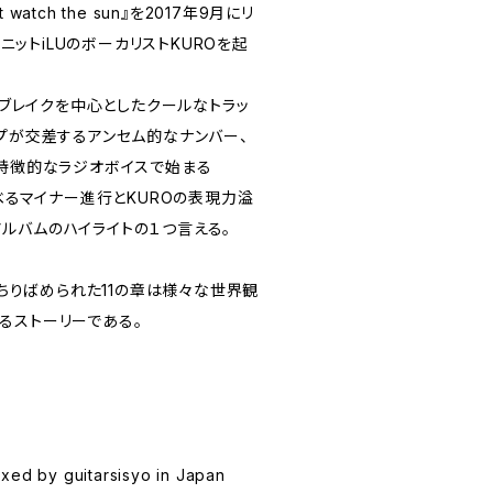
atch the sun』を2017年9月にリ
ユニットiLUのボーカリストKUROを起
ギターとブレイクを中心としたクールなトラッ
ップが交差するアンセム的なナンバー、
の特徴的なラジオボイスで始まる
呼べるマイナー進行とKUROの表現力溢
ルバムのハイライトの１つ言える。
 life』にちりばめられた11の章は様々な世界観
るストーリーである。
xed by guitarsisyo in Japan