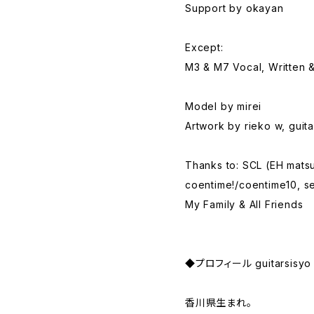
Support by okayan
Except:
M3 & M7 Vocal, Written 
Model by mirei
Artwork by rieko w, guita
Thanks to: SCL (EH mats
coentime!/coentime10, s
My Family & All Friends
◆プロフィール guitarsisyo
香川県生まれ。