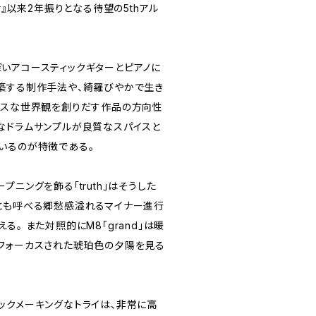
 her』以来2年振りとなる待望の5thアル
いアコースティックギターとピアノに
築する制作手法や、綺羅びやかで生き
アスな世界観を創りだす作品の方向性
なドラムサンプルが良質なスパイスと
いるのが特徴である。
プニングを飾る「truth」はそうした
の原点とも呼べる郷愁感溢れるマイナー進行
る。 また対照的にM8「grand」は暖
フォーカスされた琥珀色の夕陽を見る
ックメーキングなトライは、非常に高