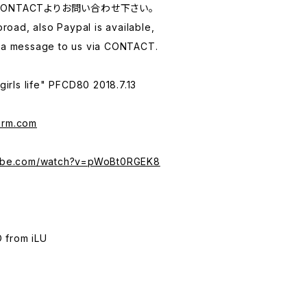
ONTACTよりお問い合わせ下さい。
ad, also Paypal is available,
d a message to us via CONTACT.
 girls life" PFCD80 2018.7.13
orm.com
tube.com/watch?v=pWoBt0RGEK8
O from iLU