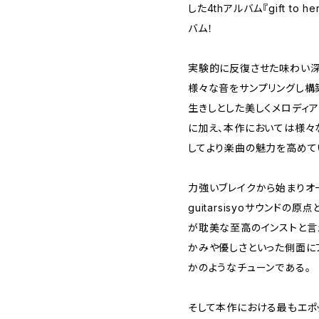
した4thアルバム『gift to
バム！
実験的に反復させた味わい深
様々な音をサンプリングし構
生きしとした美しくメロディ
に加え、本作においては様々
してより楽曲の魅力を高めて
力強いブレイクから始まりオー
guitarsisyoサウンド
が耽美な至高のインストと言え
かみや優しさといった側面に
かのようなチューンである。
そして本作における最もエポ