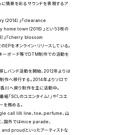
心に情景を彩るサウンドを表現するア
ry（2014）』『clearance
 my home town（2016）』という3枚の
3）』『cherry blossom
う2枚のEPをオンライン・リリースしている。
キーボード等でDTM制作での活動を
しバンド活動を開始、2012年よりは
制作へ移行する。2014年よりソロで
、香川へ戻り制作を主に活動中。
番組「SCLのコエンタイム！」や「コエ
ィーを務める。
ll lilli line、toe、perfume、山
外ではmice parade、
obot and proudといったアーティストな