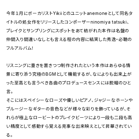
今年１月にボーカリストYikiiとのユニットanemoneとして同名タ
イトルの処女作をリリースしたコンポーザーninomiya tatsuki、
ブレイクとサンプリングにスポットをあて紡がれた本作は名盤の
仲間入り間違いなしとも言える程の内容に結実した秀逸・必聴の
フルアルバム！
リスニングに重きを置きつつ制作されたという本作はあらゆる情
景に寄り添う究極のBGMとして機能するが、なによりも出来上が
った至高とも言うべき各曲のプロデュースセンスには脱帽のひと
言。
そこにはスペイシーなローズや優しいピアノ、ジャジーなホーンや
ブルージーなギターの音色などが様々な彩りを飾っているが、そ
れらが極上なロービートのブレイクビーツにより一段も二段も高
い精度として感動すら覚える見事な出来映えとして昇華されてい
る。