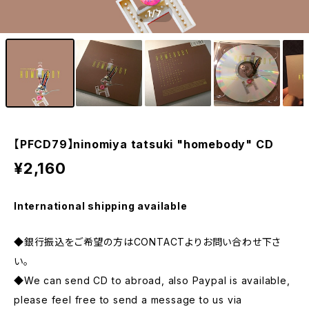
1
/7
【PFCD79】ninomiya tatsuki "homebody" CD
¥2,160
International shipping available
◆銀行振込をご希望の方はCONTACTよりお問い合わせ下さ
い。
◆We can send CD to abroad, also Paypal is available,
please feel free to send a message to us via