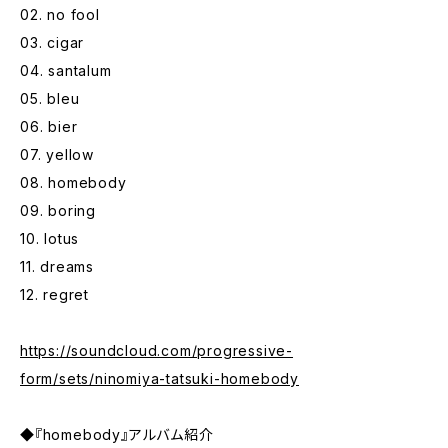
02. no fool
03. cigar
04. santalum
05. bleu
06. bier
07. yellow
08. homebody
09. boring
10. lotus
11. dreams
12. regret
https://soundcloud.com/progressive-
form/sets/ninomiya-tatsuki-homebody
◆『homebody』アルバム紹介