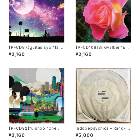
【PFCD97】guitasisyo "12 pr
【PFCD108】Silkwalker "Exp
omises made with her" CD
edition One" CD
¥2,160
¥2,160
【PFCD92】fuishoo "One Da
Indopepsychics – Rand~ /
y In The City" CD
Phasor~ 12ich pfL_2
¥2,160
¥5,000