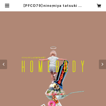
【PFCD79】ninomiya tatsuki "h
omebody" CD | PROGRESSIVE
FOrM