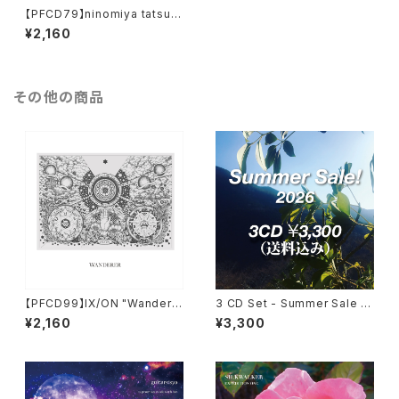
【PFCD79】ninomiya tatsuki
"homebody" CD
¥2,160
その他の商品
【PFCD99】IX/ON "Wandere
3 CD Set - Summer Sale 2
r" CD
026
¥2,160
¥3,300