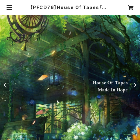
【PFCD76】House Of Tapes『Ma
de In Hope』CD | PROGRESSIV
E FOrM