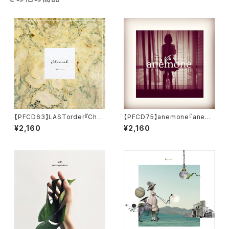
【PFCD63】LASTorder『Cher
【PFCD75】anemone『anem
ish』CD
one』CD
¥2,160
¥2,160