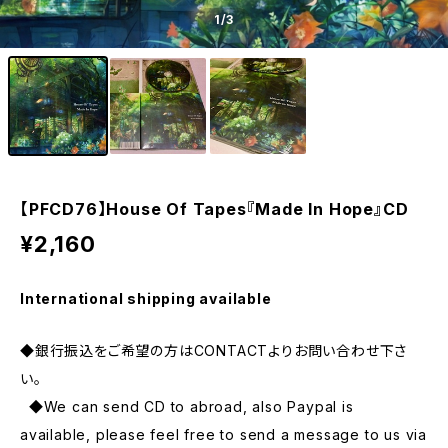
1
/3
【PFCD76】House Of Tapes『Made In Hope』CD
¥2,160
International shipping available
◆銀行振込をご希望の方はCONTACTよりお問い合わせ下さ
い。
◆We can send CD to abroad, also Paypal is
available, please feel free to send a message to us via