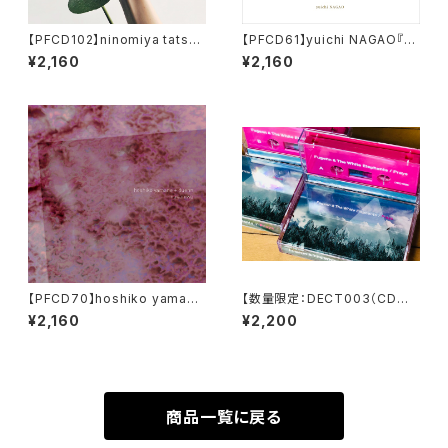
【PFCD102】ninomiya tatsuk
【PFCD61】yuichi NAGAO『R
i "5PM" CD
êverie』
¥2,160
¥2,160
【PFCD70】hoshiko yamane
【数量限定：DECT003（CD品
+ duenn『nakaniwa』CD
番 PFCD30）】Fugenn & The
¥2,160
¥2,200
WHIte Eleohants "Prays" C
assette
商品一覧に戻る