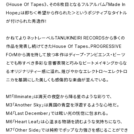
《House Of Tapes》、その8枚目となるフルアルバム『Made In
Hope』は即ち＜希望から作られた＞というポジティブなタイトル
が付けられた秀逸作！
かねてよりネットレーベルTANUKINEIRI RECORDSから多くの
作品を発表し続けてきたHouse Of Tapes、PROGRESSIVE
FOrMから満を持して放つ本作はディープ・アンビエンス・ビーツ
とでも称すべき多彩な音響表現と巧みなビートメイキングからな
るオリジナリティー感に溢れ、煌びやかなエレクトロ～エレクトロ
ニカを基調にした美しくも感傷的な楽曲が並んでいる。
M1「Illminate」は満天の夜空から降る星のような彩りで、
M3「Another Sky」は異国の青空を浮遊するような心地だ。
M4「Last December」では眩い光の恍惚に包まれる。
M6「Heart Leaf」は心温まる物語を読むような気持ちになり、
M7「Other Side」では純粋でポップな力強さを感じることができ